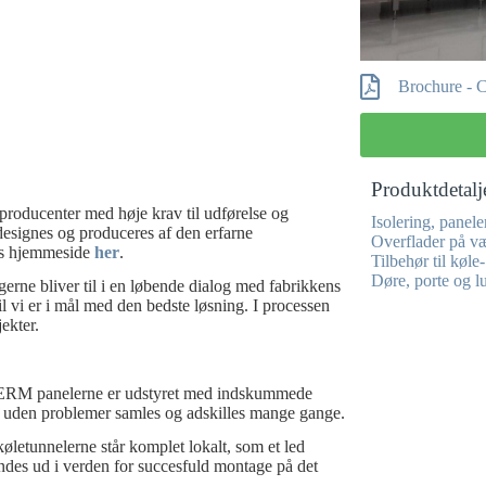
Brochure - 
Produktdetalj
eproducenter med høje krav til udførelse og
Isolering, panel
esignes og produceres af den erfarne
Overflader på v
s hjemmeside
her
.
Tilbehør til køle
Døre, porte og lu
ingerne bliver til i en løbende dialog med fabrikkens
l vi er i mål med den bedste løsning. I processen
jekter.
HERM panelerne er udstyret med indskummede
an uden problemer samles og adskilles mange gange.
øletunnelerne står komplet lokalt, som et led
ndes ud i verden for succesfuld montage på det