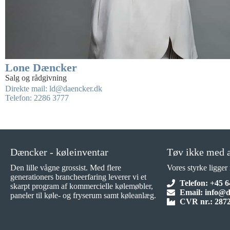
Lone Dæncker
Salg og rådgivning
Direkte mail: ld@daencker.dk
Telefon: 2286 3777
Dæncker - køleinventar
Tøv ikke med a
Den lille vågne grossist. Med flere
Vores styrke ligger
generationers brancheerfaring leverer vi et
Telefon: +45 6
skarpt program af kommercielle kølemøbler,
Email: info@
paneler til køle- og fryserum samt køleanlæg.
CVR nr.: 287