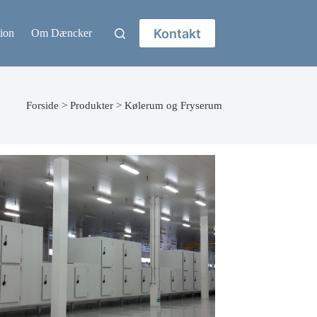
Kontakt
ion
Om Dæncker
Forside
>
Produkter
>
Kølerum og Fryserum