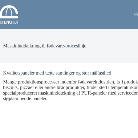
P
Maskininddækning til fødevare-proceslinje
Kvalitetspaneler med tætte samlinger og stor målfasthed
Mange produktionsprocesser indenfor fødevareindustrien, fx i produkt
biscuits, pizzaer eller andre brødprodukter, finder sted i temperaturkon
specialproduceret maskininddækning af PUR-paneler med servicedøre e
støjdæmpende paneler.