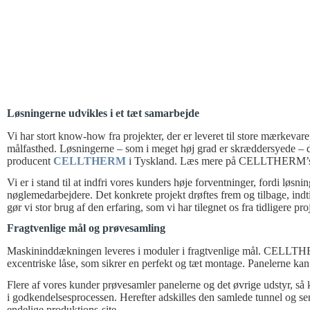
Løsningerne udvikles i et tæt samarbejde
Vi har stort know-how fra projekter, der er leveret til store mærkevar
målfasthed. Løsningerne – som i meget høj grad er skræddersyede – d
producent
CELLTHERM
i Tyskland. Læs mere på CELLTHERM’
Vi er i stand til at indfri vores kunders høje forventninger, fordi løsn
nøglemedarbejdere. Det konkrete projekt drøftes frem og tilbage, indti
gør vi stor brug af den erfaring, som vi har tilegnet os fra tidligere pro
Fragtvenlige mål og prøvesamling
Maskininddækningen leveres i moduler i fragtvenlige mål. CELLT
excentriske låse, som sikrer en perfekt og tæt montage. Panelerne k
Flere af vores kunder prøvesamler panelerne og det øvrige udstyr, så k
i godkendelsesprocessen. Herefter adskilles den samlede tunnel og se
endelige produktions-site.