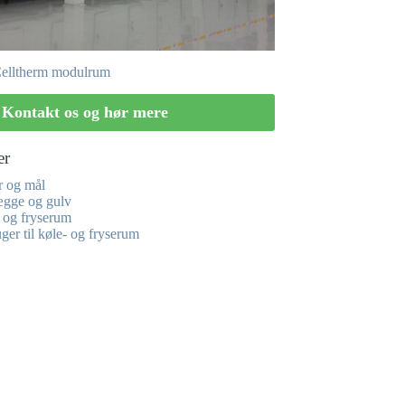
Celltherm modulrum
Kontakt os og hør mere
er
er og mål
ægge og gulv
- og fryserum
ger til køle- og fryserum