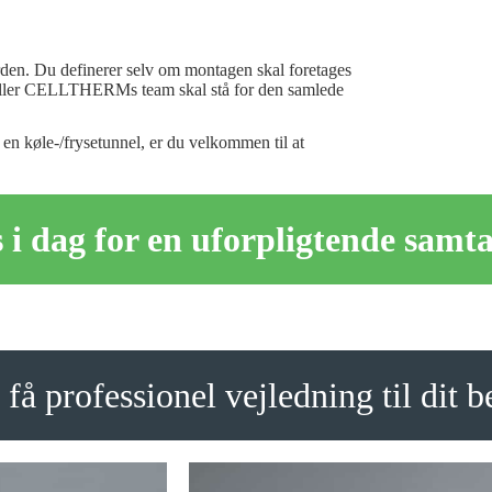
en. Du definerer selv om montagen skal foretages
ller CELLTHERMs team skal stå for den samlede
 en køle-/frysetunnel, er du velkommen til at
i dag for en uforpligtende samtal
få professionel vejledning til dit 