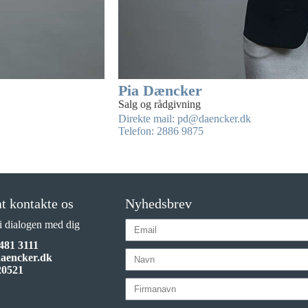
Pia Dæncker
Salg og rådgivning
Direkte mail: pd@daencker.dk
Telefon: 2886 9875
t kontakte os
Nyhedsbrev
 i dialogen med dig
481 3111
daencker.dk
20521