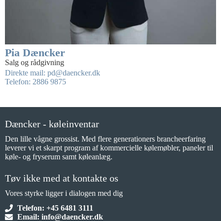
Pia Dæncker
Salg og rådgivning
Direkte mail: pd@daencker.dk
Telefon: 2886 9875
Dæncker - køleinventar
Den lille vågne grossist. Med flere generationers brancheerfaring
leverer vi et skarpt program af kommercielle kølemøbler, paneler til
køle- og fryserum samt køleanlæg.
Tøv ikke med at kontakte os
Vores styrke ligger i dialogen med dig
Telefon: +45 6481 3111
Email: info@daencker.dk