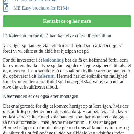
ME Easy brochure for R134a
Kontakt os og hør mere
Få kølemanden forbi, så han kan give et kvalificeret tilbud
Vi sælger splitanlæg via kølefirmaer i hele Danmark. Det gør vi
fordi vi vil sikre at du altid har hjælpen tæt på.
Før du investerer i et
køleanlæg
bør du få en kølemand forbi, som
kan vurdere hvilken type splitanlæg, der vil egne sig bedst til lokalet
og opgaven. I kan samtidig få en snak om hvilke varer og mængder
du opbevarer i dit
kølerum
. Hermed har køleteknikeren mulighed
for at vurdere hvor kraftfuldt splitanlægget skal være, så han kan
give dig et kvalificeret tilbud.
Kølemanden er der også efter montagen
Det er afgørende for dig at komme hurtigt op at køre igen, hvis der
opstår driftsproblemer med dit splitanlæg. Vi anbefaler, at du laver
en fast serviceaftale med kølemanden, som har monteret anlægget,
så han automatisk – med jævne mellemrum – tilser anlægget.
Hermed slipper du for at holde øje med rens af kondensator mv. og
du sikrer dig at fejl opdages i tide og sliddele kan udskiftes inden