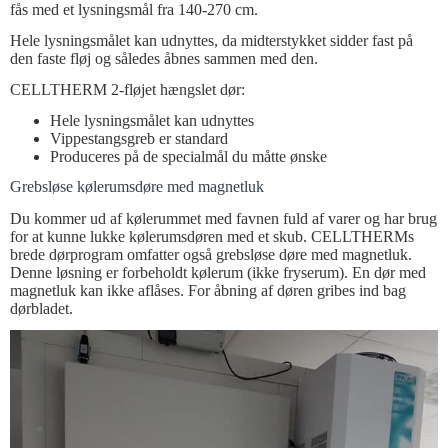
fås med et lysningsmål fra 140-270 cm.
Hele lysningsmålet kan udnyttes, da midterstykket sidder fast på
den faste fløj og således åbnes sammen med den.
CELLTHERM 2-fløjet hængslet dør:
Hele lysningsmålet kan udnyttes
Vippestangsgreb er standard
Produceres på de specialmål du måtte ønske
Grebsløse kølerumsdøre med magnetluk
Du kommer ud af kølerummet med favnen fuld af varer og har brug
for at kunne lukke kølerumsdøren med et skub. CELLTHERMs
brede dørprogram omfatter også grebsløse døre med magnetluk.
Denne løsning er forbeholdt kølerum (ikke fryserum). En dør med
magnetluk kan ikke aflåses. For åbning af døren gribes ind bag
dørbladet.