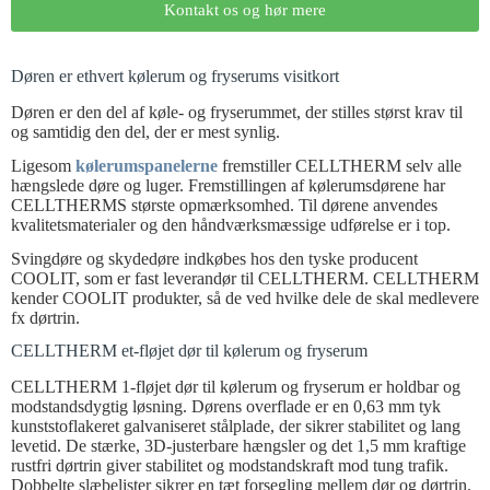
Kontakt os og hør mere
Døren er ethvert kølerum og fryserums visitkort
Døren er den del af køle- og fryserummet, der stilles størst krav til
og samtidig den del, der er mest synlig.
Ligesom
kølerumspanelerne
fremstiller CELLTHERM selv alle
hængslede døre og luger. Fremstillingen af kølerumsdørene har
CELLTHERMS største opmærksomhed. Til dørene anvendes
kvalitetsmaterialer og den håndværksmæssige udførelse er i top.
Svingdøre og skydedøre indkøbes hos den tyske producent
COOLIT, som er fast leverandør til CELLTHERM. CELLTHERM
kender COOLIT produkter, så de ved hvilke dele de skal medlevere
fx dørtrin.
CELLTHERM et-fløjet dør til kølerum og fryserum
CELLTHERM 1-fløjet dør til kølerum og fryserum er holdbar og
modstandsdygtig løsning. Dørens overflade er en 0,63 mm tyk
kunststoflakeret galvaniseret stålplade, der sikrer stabilitet og lang
levetid. De stærke, 3D-justerbare hængsler og det 1,5 mm kraftige
rustfri dørtrin giver stabilitet og modstandskraft mod tung trafik.
Dobbelte slæbelister sikrer en tæt forsegling mellem dør og dørtrin.