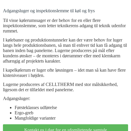
Adgangsluger og inspektionslemme til køl og frys
Til visse kølerumssager er der behov for en eller flere
inspektionslemme, som letter teknikerens adgang til teknik udenfor
rummet.
I kølebaner og produktionstunneler kan der være behov for luger
langs hele produktionsbanen, så man til enhver tid kan få adgang til
banen inden bag panelerne. Lugerne produceres på mål efter
kundens ønsker – de monteres i dørrammer eller med klemkarm
afhængig af projektets karakter.
I kapelkølerum er luger ofte løsningen – idet man så kan have flere
kisteniveauer i højden.
Lugerne produceres af CELLTHERM med stor målsikkerhed,
ligesom det er tilfældet med panelerne.
Adgangsluger:
Førsteklasses udførelse
Ergo-greb
Mangfoldige varianter
Kontakt os i dag for en uforpligtende samtale​