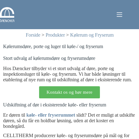
Forside
>
Produkter
>
Kølerum og Fryserum
Kølerumsdøre, porte og luger til køle-/ og fryserum
Stort udvalg af kølerumsdøre og fryserumsdøre
Hos Dæncker tilbyder vi et stort udvalg af døre, porte og
inspektionsluger til køle- og fryserum. Vi har både løsninger til
etablering af nye rum og til udskiftning af døre i eksisterende rum.
Kontakt os og hør mere
Udskiftning af dør i eksisterende køle- eller fryserum
Er døren til
køle- eller fryserummet
slidt? Det er muligt at udskifte
døren, så du får en holdbar løsning, uden at det koster en
bondegård.
CELLTHERM producerer køle- og fryserumsdøre på mål og for