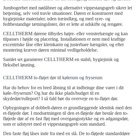
Jumbogrebet med nødåbner og alternativt vippestangsgreb sikrer let
betjening, selv ved travle situationer. Døren er konstrueret med
hygiejniske materialer, uden træindlæg, og med syre- og
fedtbestandige tætningslister, der er lette at udskifte og rengøre.
CELLTHERM dørene tilbydes højre- eller venstrehængte og kan
tilpasses i højde og placering. Installationen er nem med kraftige
excentriske låse eller klemkarm og justerbare hængsler, og efter
montering kræver døren minimal vedligeholdelse.
Samlet set garanterer CELLTHERM en stabil, hygiejnisk og
fleksibel løsning.
CELLTHERM to-fløjet dør til kølerum og fryserum
Har du behov for en bred åbning til at indbringe dine varer i dit
køle-/fryserum? Og har du ikke plads/budget til en
skydedør/rulleport? I så fald bør du overveje en to-fløjet dør.
Opbygningen af dobbelt-døren er grundlæggende identisk med den
et-fløjede dør. I modsætningen til den et-fløjede dør består den to-
fløjede dør af en fast fløj med overgangsstykke og en adgangsdør,
som er udstyret med et vippestangsgreb som standard.
Den faste fløj låses inde fra med en slå. De to-fløjede standarddøre