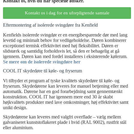
Kontakt os, hvis du har specielle ønsker.
Kontakt os i dag for en uforpligtende samtale​
Eftermontering af isolerede svingdøre fra Kenfield
Kenfields isolerede svingdør er en energibesparende dør med lang
levetid og minimalt behov for vedligeholdelse. Døren kombinerer
exceptionel termisk effektivitet med høj fleksibilitet. Døren er
slidstærk og samtidig forholdsvis let, så den er behagelig at gå
igennem. Døren kan med fordel installeres i eksisterende kølerum.
Se mere om de isolerede svingdøre her
COOL IT skydedøre til køle- og fryserum
Vi tilbyder et program af tyske kvalitets skydedøre til køle- og
fryserum. Skydedørene kan leveres for manuel betjening eller med
automatik. Dørene har en god forarbejdning samt gennemtænkt
konstruktion. COOL IT har igennem mere end 30 år skabt
højkvalitets produkter med lave omkostninger, høj effektivitet samt
unikt design.
Skydedørene kan leveres med valgfri overflade – vælg mellem
galvaniseret kunststoflakeret plade i hvid (RAL 9002), rustfrit stål
eller aluminium.