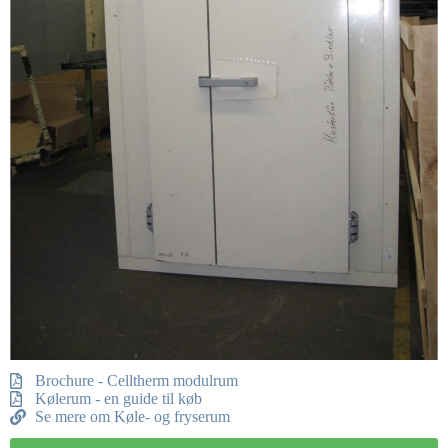
Brochure - Celltherm modulrum
Kølerum - en guide til køb
Se mere om Køle- og fryserum