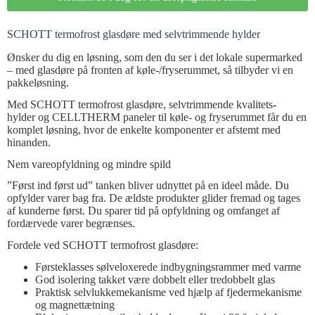
SCHOTT termofrost glasdøre med selvtrimmende hylder
Ønsker du dig en løsning, som den du ser i det lokale supermarked
– med glasdøre på fronten af køle-/fryserummet, så tilbyder vi en
pakkeløsning.
Med SCHOTT termofrost glasdøre, selvtrimmende kvalitets-
hylder og CELLTHERM paneler til køle- og fryserummet får du en
komplet løsning, hvor de enkelte komponenter er afstemt med
hinanden.
Nem vareopfyldning og mindre spild
”Først ind først ud” tanken bliver udnyttet på en ideel måde. Du
opfylder varer bag fra. De ældste produkter glider fremad og tages
af kunderne først. Du sparer tid på opfyldning og omfanget af
fordærvede varer begrænses.
Fordele ved SCHOTT termofrost glasdøre:
Førsteklasses sølveloxerede indbygningsrammer med varme
God isolering takket være dobbelt eller tredobbelt glas
Praktisk selvlukkemekanisme ved hjælp af fjedermekanisme
og magnettætning