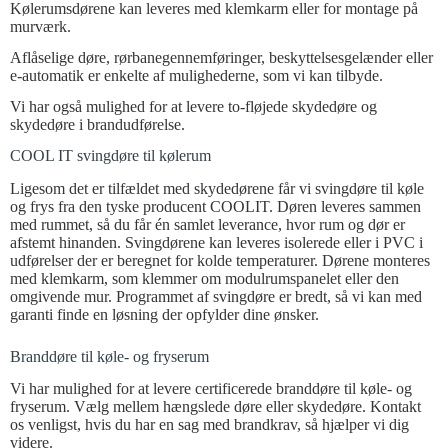
Kølerumsdørene kan leveres med klemkarm eller for montage på
murværk.
Aflåselige døre, rørbanegennemføringer, beskyttelsesgelænder eller
e-automatik er enkelte af mulighederne, som vi kan tilbyde.
Vi har også mulighed for at levere to-fløjede skydedøre og
skydedøre i brandudførelse.
COOL IT svingdøre til kølerum
Ligesom det er tilfældet med skydedørene får vi svingdøre til køle
og frys fra den tyske producent COOLIT. Døren leveres sammen
med rummet, så du får én samlet leverance, hvor rum og dør er
afstemt hinanden. Svingdørene kan leveres isolerede eller i PVC i
udførelser der er beregnet for kolde temperaturer. Dørene monteres
med klemkarm, som klemmer om modulrumspanelet eller den
omgivende mur. Programmet af svingdøre er bredt, så vi kan med
garanti finde en løsning der opfylder dine ønsker.
Branddøre til køle- og fryserum
Vi har mulighed for at levere certificerede branddøre til køle- og
fryserum. Vælg mellem hængslede døre eller skydedøre. Kontakt
os venligst, hvis du har en sag med brandkrav, så hjælper vi dig
videre.