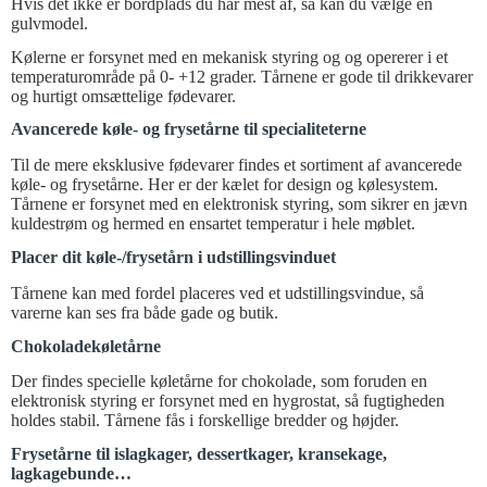
Hvis det ikke er bordplads du har mest af, så kan du vælge en
gulvmodel.
Kølerne er forsynet med en mekanisk styring og og opererer i et
temperaturområde på 0- +12 grader. Tårnene er gode til drikkevarer
og hurtigt omsættelige fødevarer.
Avancerede køle- og frysetårne til specialiteterne
Til de mere eksklusive fødevarer findes et sortiment af avancerede
køle- og frysetårne. Her er der kælet for design og kølesystem.
Tårnene er forsynet med en elektronisk styring, som sikrer en jævn
kuldestrøm og hermed en ensartet temperatur i hele møblet.
Placer dit køle-/frysetårn i udstillingsvinduet
Tårnene kan med fordel placeres ved et udstillingsvindue, så
varerne kan ses fra både gade og butik.
Chokoladekøletårne
Der findes specielle køletårne for chokolade, som foruden en
elektronisk styring er forsynet med en hygrostat, så fugtigheden
holdes stabil. Tårnene fås i forskellige bredder og højder.
Frysetårne til islagkager, dessertkager, kransekage,
lagkagebunde…