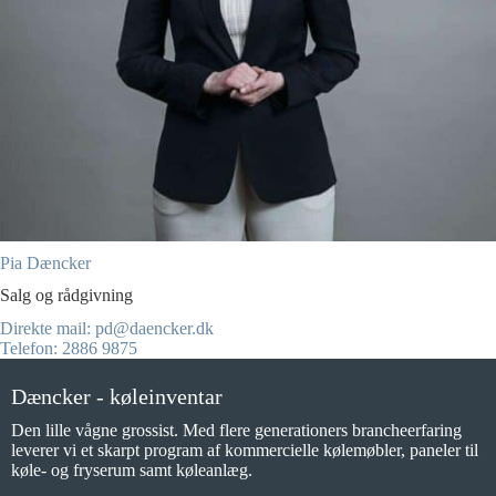
Pia Dæncker
Salg og rådgivning
Direkte mail: pd@daencker.dk
Telefon: 2886 9875
Dæncker - køleinventar
Den lille vågne grossist. Med flere generationers brancheerfaring
leverer vi et skarpt program af kommercielle kølemøbler, paneler til
køle- og fryserum samt køleanlæg.