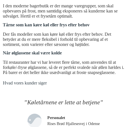
I den moderne bagerbutik er der mange varegrupper, som skal
opbevares på frost, men samtidig eksponeres så kunderne kan se
udvalget. Hertil er et frysetårn optimalt.
Tårne som kan køre køl eller frys efter behov
Der fås modeller som kan køre køl eller frys efter behov. Det
betyder at du er mere fleksibel i forhold til opbevaring af et
sortiment, som varierer efter sæsoner og højtider.
Når ølglassene skal være kolde
Til restauranter har vi har leveret flere tårne, som anvendes til at
forkøle/-fryse ølglassene, så de er perfekt svalede når øllen hældes i.
På barer er det heller ikke usædvanligt at froste snapseglassene.
Hvad vores kunder siger
”Køletårnene er lette at betjene”
Personalet
Rises Brød Hjallesesvej i Odense