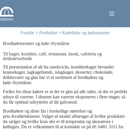
Forside
>
Produkter
>
Kølediske og kølemontrer
Bordkølemontrer og køle-/frysetårne
Til bager, konditor, café, restaurant, kiosk, cafeteria og
delikatessebutik
Til præsentation af alt fra sandwichs, konditorkager herunder
kransekager, lagkagebunde, islagkager, desserter, chokolade,
drikkevarer og glas har vi et sortiment af bordkølere og
køle-/frysetårne.
Fælles for disse kølere er at der er glas på alle sider, så der er perfekt
udsyn til varerne. I tårnene kan varerne eksponeres i flere etager, så
du får optimal udnyttelse af dit gulvareal.
Bordkølere og tårne fås i forskellige størrelser og
pris-/kvalitetsklasser. Valget af model afhænger af hvilke produkter
du sælger og hvilke krav der er til temperatur og akuratesse i
kølingen. Du er velkommen til at kontakte os på tlf: 6481 3111 for