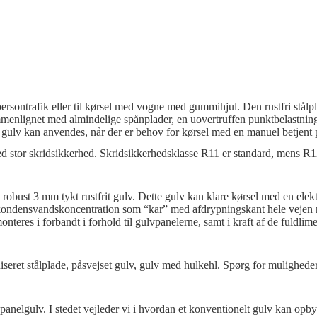
il persontrafik eller til kørsel med vogne med gummihjul. Den rustfri stå
enlignet med almindelige spånplader, en uovertruffen punktbelastning.
 gulv kan anvendes, når der er behov for kørsel med en manuel betjent p
ed stor skridsikkerhed. Skridsikkerhedsklasse R11 er standard, mens R1
bust 3 mm tykt rustfrit gulv. Dette gulv kan klare kørsel med en elekt
 kondensvandskoncentration som “kar” med afdrypningskant hele vejen r
eres i forbandt i forhold til gulvpanelerne, samt i kraft af de fuldlime
iseret stålplade, påsvejset gulv, gulv med hulkehl. Spørg for mulighede
t panelgulv. I stedet vejleder vi i hvordan et konventionelt gulv kan opb