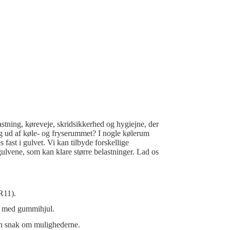
astning, køreveje, skridsikkerhed og hygiejne, der
d og ud af køle- og fryserummet? I nogle kølerum
 fast i gulvet. Vi kan tilbyde forskellige
gulvene, som kan klare større belastninger. Lad os
R11).
ne med gummihjul.
 en snak om mulighederne.