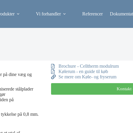
rodukter
Vi forhandler
Referencer
Dokumentat
Brochure - Celltherm modulrum
Kølerum - en guide til køb
der på dine væg og
Se mere om Køle- og fryserum
serede stålplader
Kontakt 
gør
tiden på
m tykkelse på 0,8 mm.
 et utal af