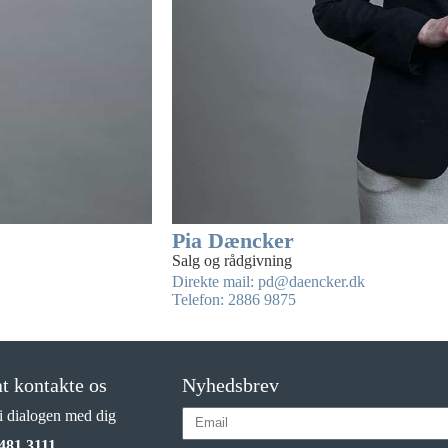
Pia Dæncker
Salg og rådgivning
Direkte mail: pd@daencker.dk
Telefon: 2886 9875
t kontakte os
Nyhedsbrev
 i dialogen med dig
481 3111