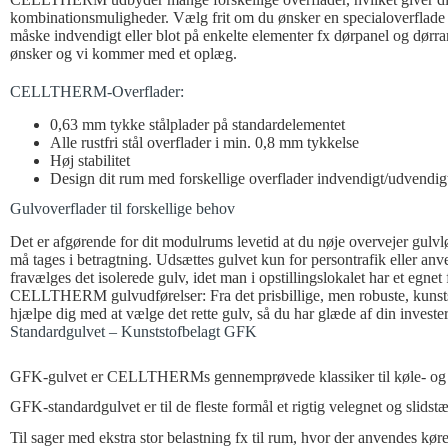
kombinationsmuligheder. Vælg frit om du ønsker en specialoverflade
måske indvendigt eller blot på enkelte elementer fx dørpanel og dør
ønsker og vi kommer med et oplæg.
CELLTHERM-Overflader:
0,63 mm tykke stålplader på standardelementet
Alle rustfri stål overflader i min. 0,8 mm tykkelse
Høj stabilitet
Design dit rum med forskellige overflader indvendigt/udvendig
Gulvoverflader til forskellige behov
Det er afgørende for dit modulrums levetid at du nøje overvejer gulvlø
må tages i betragtning. Udsættes gulvet kun for persontrafik eller anve
fravælges det isolerede gulv, idet man i opstillingslokalet har et egnet
CELLTHERM gulvudførelser: Fra det prisbillige, men robuste, kunststof
hjælpe dig med at vælge det rette gulv, så du har glæde af din investe
Standardgulvet – Kunststofbelagt GFK
GFK-gulvet er CELLTHERMs gennemprøvede klassiker til køle- og frys
GFK-standardgulvet er til de fleste formål et rigtig velegnet og slids
Til sager med ekstra stor belastning fx til rum, hvor der anvendes kø