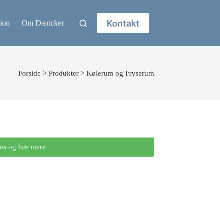
Kontakt
ion
Om Dæncker
Forside
>
Produkter
>
Kølerum og Fryserum
os og hør mere