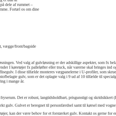
 på dele af rummet –
ramme. Fortæl os om dine
t, vægge/front/bagside
sningen. Ved valg af gulvløsning er der adskillige aspekter, som fx bel
nder I køretøjer fx palleløfter eller truck, når varerne skal bringes in
 flisegulv. I disse tilfælde monteres vægpanelerne i U-profiler, som skrues
belagte gulv, som er det oplagte valg i 9 ud af 10 tilfælde til special
ring i mange år.
erum. Det er robust, langtidsholdbart, prisgunstigt og skridsikkert (
tærkt gulv. Gulvet er beregnet til personfærdsel samt til kørsel med vog
retøjer, kan der være behov for et forstærket gulv. Kontakt os gerne for