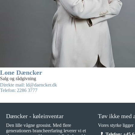
Lone Dæncker
Salg og rådgivning
Direkte mail: ld@daencker.dk
Telefon: 2286 3777
Dæncker - køleinventar
Tøv ikke med a
Den lille vågne grossist. Med flere
Vores styrke ligger
generationers brancheerfaring leverer vi et
Telefon: +45 6