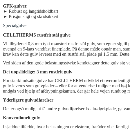
GFK-gulvet:
► Robust og langtidsholdbart
► Prisgunstigt og skridsikkert
Specialgulve
CELLTHERMS rustfrit stål gulve
Vi tilbyder et 0,8 mm tykt mønstret rustfri stål gulv, som egner sig t
ovenpå en 9-lags vandfast finerplade. På denne måde opnår man, samm
krav kan dette gulv leveres med en rustfri stål plade på 1,5 mm. Dette
Ved siden af den gode belastningsstyrke kendetegner dette gulv sig v
Det uopslidelige: 3 mm rustfrit gulv
For stærkt udsatte gulve har CELLTHERM udviklet et overordentligt ro
gulv leveres som gulvplader – eller for anvendelse i miljøer med høj
undgås ved hjælp af afdrypningskanten, der går hele vejen rundt og mont
Yderligere gulvudførelser
Det er også muligt at få andre gulvudførelser fx alu-dørkplade, galvan
Konventionelt gulv
I sjældne tilfælde, hvor belastningen er ekstrem, fraråder vi et færdig