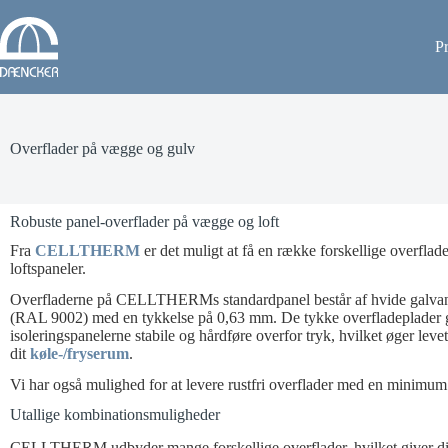
P
Overflader på vægge og gulv
Robuste panel-overflader på vægge og loft
Fra
CELLTHERM
er det muligt at få en række forskellige overfla
loftspaneler.
Overfladerne på CELLTHERMs standardpanel består af hvide galvani
(RAL 9002) med en tykkelse på 0,63 mm. De tykke overfladeplader 
isoleringspanelerne stabile og hårdføre overfor tryk, hvilket øger leve
dit
køle-/fryserum
.
Vi har også mulighed for at levere rustfri overflader med en minimu
Utallige kombinationsmuligheder
CELLTHERM udbyder mange forskellige overflader, hvilket giver dig