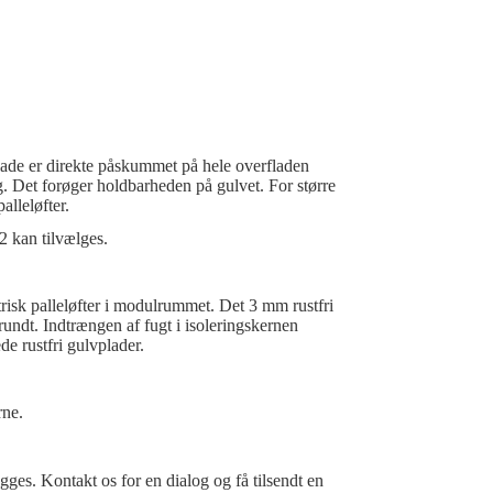
lplade er direkte påskummet på hele overfladen
 Det forøger holdbarheden på gulvet. For større
alleløfter.
2 kan tilvælges.
risk palleløfter i modulrummet. Det 3 mm rustfri
undt. Indtrængen af fugt i isoleringskernen
de rustfri gulvplader.
rne.
ygges. Kontakt os for en dialog og få tilsendt en