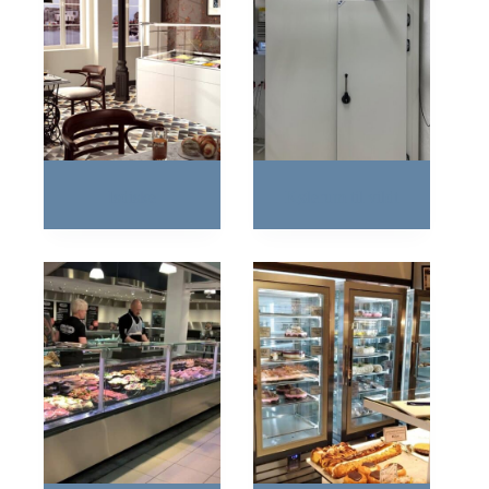
Isdiske
Kølerum til vildt