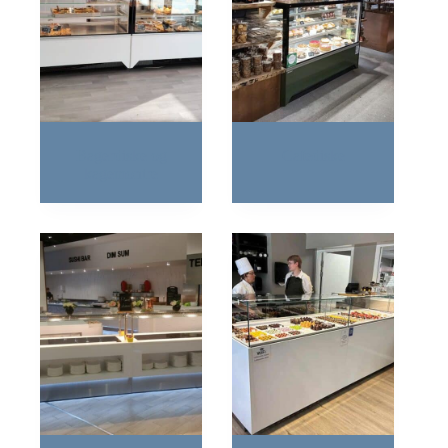
Bagerdiske og
Cafediske
kagemontre