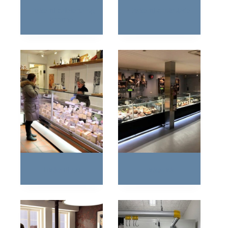
Diske til cafeteria og
Diske til chokolade
kantine
Diske til ost
Fiskedisk