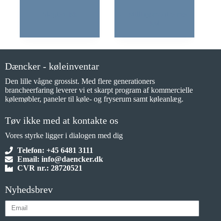
Slagterdisk
Udstillingsmontre med
køl
Dæncker - køleinventar
Den lille vågne grossist. Med flere generationers
brancheerfaring leverer vi et skarpt program af kommercielle
kølemøbler, paneler til køle- og fryserum samt køleanlæg.
Tøv ikke med at kontakte os
Vores styrke ligger i dialogen med dig
Telefon: +45 6481 3111
Email: info@daencker.dk
CVR nr.: 28720521
Nyhedsbrev