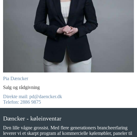
Pia Dæncker
Salg og rådgivning
Direkte mail: pd@daencker.dk
Telefon: 2886 9875
Dæncker - køleinventar
Den lille vågne grossist. Med flere generationers brancheerfaring
leverer vi et skarpt program af kommercielle kølemøbler, paneler til