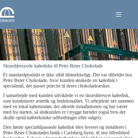
PETER BEIER CHOKOLADE
Produkter hos kunden
Specialfremstillede diske
Skræddersyede kølediske til Peter Beier Chokolade
Et standardprodukt er ikke altid tilstrækkeligt. Det var tilfældet hos
Peter Beier Chokolade, hvor kunden ønskede en køledisk i
specialmål, der passer præcist til deres chokoladeæsker.
I samarbejde med kunden udviklede vi en skræddersyet køledisk,
som kombinerer æstetik og funktionalitet. Vi arbejdede tæt sammen
med en lokal kølemontør, der sikrede installationen og har været
med fra starten, så slutkunden er i trygge hænder (også hvis der
skulle opstå køletekniske udfordringer efter salget).
Den første specialtilpassede køledisk blev leveret og installeret i
Peter Beier Chokolades butik i Carlsberg byen, til stor tilfredshed