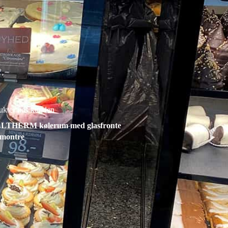
ukter hos kunden
LTHERM kølerum med glasfronte
montre