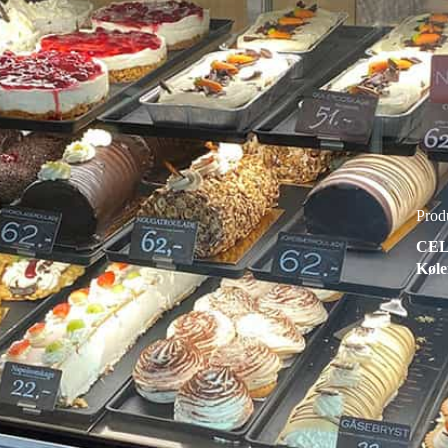
Prod
CEL
Køle