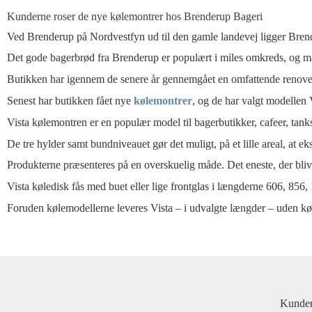
Kunderne roser de nye kølemontrer hos Brenderup Bageri
Ved Brenderup på Nordvestfyn ud til den gamle landevej ligger Bren
Det gode bagerbrød fra Brenderup er populært i miles omkreds, og ma
Butikken har igennem de senere år gennemgået en omfattende renove
Senest har butikken fået nye
kølemontrer
, og de har valgt modellen 
Vista kølemontren er en populær model til bagerbutikker, cafeer, tanks
De tre hylder samt bundniveauet gør det muligt, på et lille areal, at 
Produkterne præsenteres på en overskuelig måde. Det eneste, der blive
Vista køledisk fås med buet eller lige frontglas i længderne 606, 85
Foruden kølemodellerne leveres Vista – i udvalgte længder – uden køl
Kunder