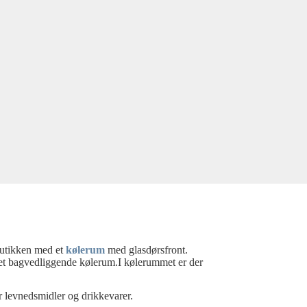
 butikken med et
kølerum
med glasdørsfront.
 det bagvedliggende kølerum.I kølerummet er der
or levnedsmidler og drikkevarer.