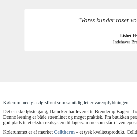
"Vores kunder roser vo
Lisbet H
Indehaver Br
Kølerum med glasdørsfront som samtidig letter vareopfyldningen
Det er ikke første gang, Dæncker har leveret til Brenderup Bageri. Ti
Denne løsning er både strømlinet og meget praktisk. Fra butikken præ
god plads til et ekstra reolsystem til lagervarerne som står i ”ventepos
Kølerummet er af mærket
Celltherm
– et tysk kvalitetsprodukt. Cellt