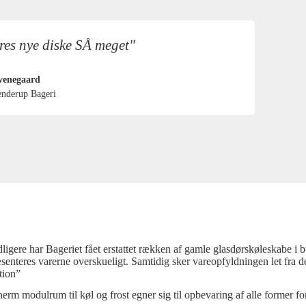
res nye diske SÅ meget"
venegaard
enderup Bageri
dligere har Bageriet fået erstattet rækken af gamle glasdørskøleskabe i
senteres varerne overskueligt. Samtidig sker vareopfyldningen let fra
ition”
herm modulrum til køl og frost egner sig til opbevaring af alle former f