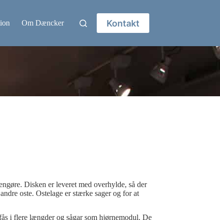
Kontakt
ion
Om Dæncker
 rengøre. Disken er leveret med overhylde, så der
andre oste. Ostelage er stærke sager og for at
3 fås i flere længder og sågar som hjørnemodul. De