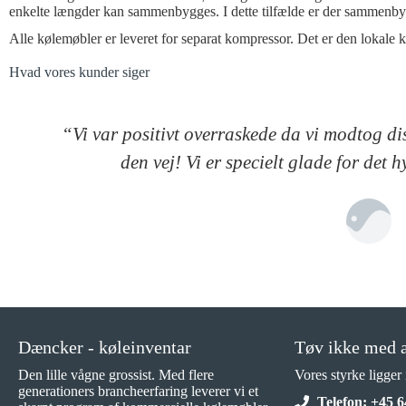
enkelte længder kan sammenbygges. I dette tilfælde er der sammenbygg
Alle kølemøbler er leveret for separat kompressor. Det er den lokale k
Hvad vores kunder siger
“Vi var positivt overraskede da vi modtog di
den vej! Vi er specielt glade for det 
Dæncker - køleinventar
Tøv ikke med a
Den lille vågne grossist. Med flere
Vores styrke ligger
generationers brancheerfaring leverer vi et
Telefon: +45 6