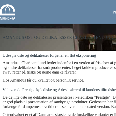
P
AMANDUS OST OG DELIKATESSER CHARLOTTENLUND
Udsøgte oste og delikatesser fortjener en flot eksponering
Amandus i Charlottenlund byder indenfor i en verden af fristelser af g
og andre delikatesser fra små producenter. I eget køkken produceres
away retter på friske og gerne danske råvarer.
Hos Amandus får du kvalitet og personlig service.
Vi leverede Prestige kølediske og Aries kølereol til kundens tilfredsh
De dejlige oste og delikatesser præsenteres i køledisken ”Prestige”. D
er god plads til præsentation af samhørige produkter. Gedeosten har fåe
forlænge fordampernes levetid er disse leveret i en coated version. 
Osteudvalget er et af Danmarks største og de forskellige varianter er