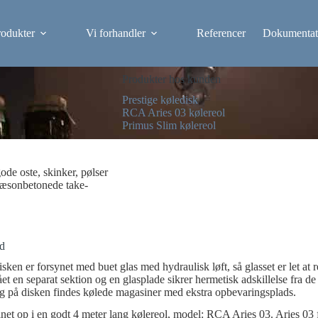
rodukter
Vi forhandler
Referencer
Dokumentat
Produkter hos kunden
Prestige køledisk
RCA Aries 03 kølereol
Primus Slim kølereol
ode oste, skinker, pølser
 sæsonbetonede take-
ed
isken er forsynet med buet glas med hydraulisk løft, så glasset er let at
t en separat sektion og en glasplade sikrer hermetisk adskillelse fra de 
Bag på disken findes kølede magasiner med ekstra opbevaringsplads.
 linet op i en godt 4 meter lang kølereol, model: RCA Aries 03. Aries 0